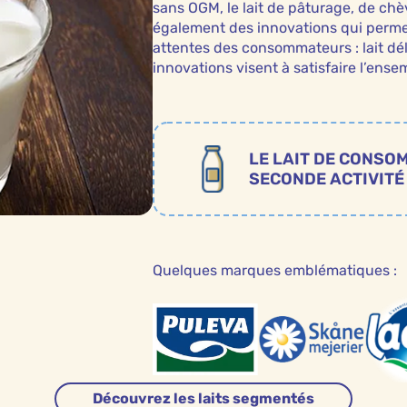
sans OGM, le lait de pâturage, de chè
également des innovations qui perme
attentes des consommateurs : lait dé
innovations visent à satisfaire l’en
LE LAIT DE CONSO
SECONDE ACTIVITÉ
Quelques marques emblématiques :
Découvrez les laits segmentés