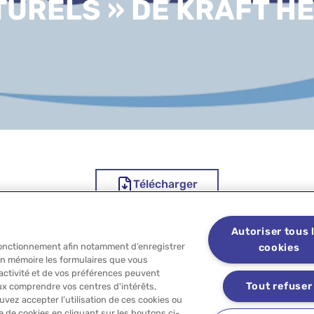
TURELS » DE KRAFT HE
Télécharger
Autoriser tous 
és
FAQ
Contactez-nous
 fonctionnement afin notamment d’enregistrer
cookies
en mémoire les formulaires que vous
 activité et de vos préférences peuvent
Tout refuser
x comprendre vos centres d'intérêts,
ez accepter l’utilisation de ces cookies ou
réservés
Mentions légales
Politique des cookies
Politique de données per
 de cookies en cliquant sur les boutons ci-