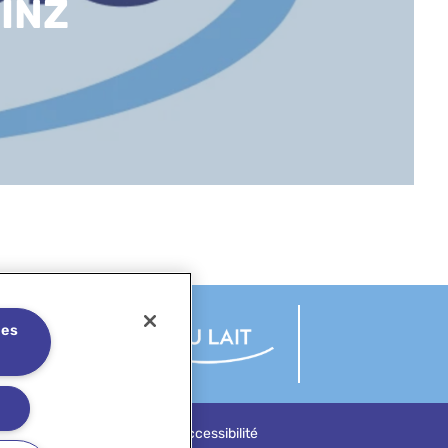
INZ
les
Découvrez
sonnelles
Plateforme d'alerte
Accessibilité