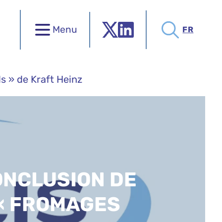
Menu
FR
s » de Kraft Heinz
ONCLUSION DE
 « FROMAGES